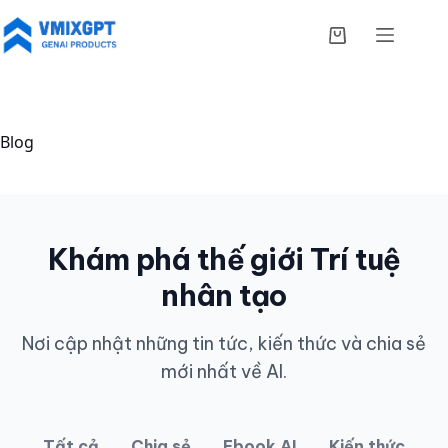
Chuyển
đến
Giỏ
phần
hàng
nội
dung
Blog
Khám phá thế giới Trí tuệ
nhân tạo
Nơi cập nhật những tin tức, kiến thức và chia sẻ
mới nhất về AI.
Tất cả
Chia sẻ
Ebook AI
Kiến thức