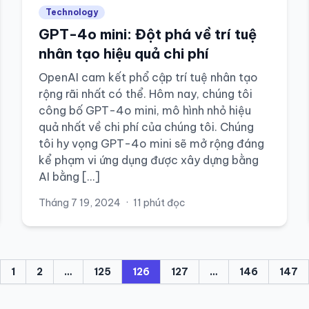
Technology
GPT-4o mini: Đột phá về trí tuệ
nhân tạo hiệu quả chi phí
OpenAI cam kết phổ cập trí tuệ nhân tạo
rộng rãi nhất có thể. Hôm nay, chúng tôi
công bố GPT-4o mini, mô hình nhỏ hiệu
quả nhất về chi phí của chúng tôi. Chúng
tôi hy vọng GPT-4o mini sẽ mở rộng đáng
kể phạm vi ứng dụng được xây dựng bằng
AI bằng […]
Tháng 7 19, 2024
·
11 phút đọc
1
2
…
125
126
127
…
146
147