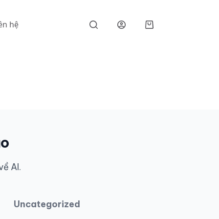
ên hệ
Giỏ
hàng
ạo
về AI.
Uncategorized