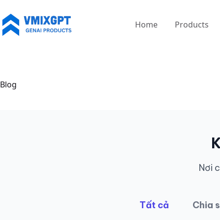
Chuyển
đến
Home
Products
phần
nội
dung
Blog
K
Nơi c
Tất cả
Chia 