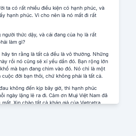
i ta có rất nhiều điều kiện có hạnh phúc, và
ấy hạnh phúc. Vì cho nên là nó mất đi rất
người thức dậy, và cái đang của họ là rất
phải làm gì?
hãy tin rằng là tất cả đều là vô thường. Những
ày rồi nó cũng sẽ xí yếu dần đó. Bạn rộng lớn
u khổ mà bạn đang chìm vào đó. Nó chỉ là một
 cuộc đời bạn thôi, chứ không phải là tất cả.
au không đến kịp bây giờ, thì hạnh phúc
ỗi ngày lặng lẽ ra đi. Cảm ơn Muji Việt Nam đã
ất. Xin chào tất cả khán giả của Vietcetra.
 biệt, mà có lẽ là mỗi năm chúng ta có duyên là
à Thứ Minh đang bấm máy series mới này cũng
à nếu các bạn là khán giả thân quen với
nhớ series Bạn thân với bản thân. Và Thứ Minh