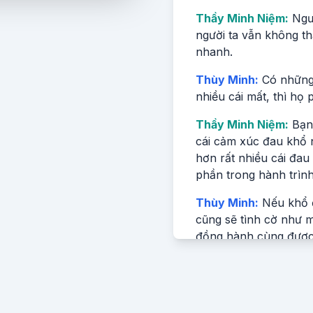
Thầy Minh Niệm:
Ngườ
người ta vẫn không th
nhanh.
Thùy Minh:
Có những 
nhiều cái mất, thì họ 
Thầy Minh Niệm:
Bạn 
cái cảm xúc đau khổ n
hơn rất nhiều cái đa
phần trong hành trình
Thùy Minh:
Nếu khổ đ
cũng sẽ tình cờ như m
đồng hành cùng được m
Đây là một series đặc
một lần thôi. Ngày m
tròn đúng một năm. M
Vietcetra thì sẽ còn 