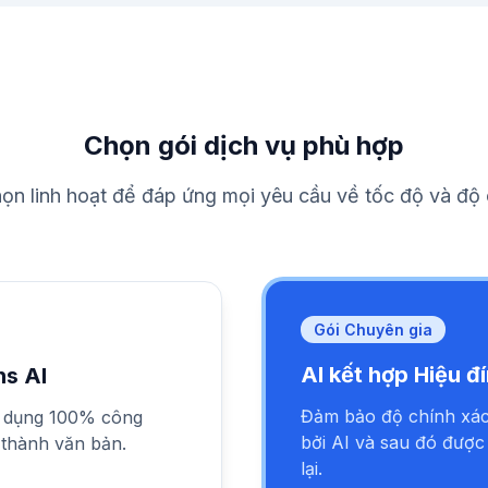
luôn luôn thấy đây là 
đồng hành với Thầy 
trở lại với khán giả củ
Thầy Minh Niệm:
Xin 
luôn dành sự ưu ái đ
Chọn gói dịch vụ phù hợp
Cho nên là thầy hôm
nhiên. Cứ nghĩ là hơ
họn linh hoạt để đáp ứng mọi yêu cầu về tốc độ và độ 
năm mình được làm mộ
Thùy Minh:
Đúng là từ
việc chữa lành. Bởi v
nó trở thành cái điều
Gói Chuyên gia
thân với bản thân nó 
thân mình. Cho chuyện
AI kết hợp Hiệu đ
ns AI
cái thời điểm thích hợ
mình tìm hẳn vào cái 
Đảm bảo độ chính xác 
sử dụng 100% công
có khả năng thực hành
bởi AI và sau đó được
 thành văn bản.
là lâu trên đường đời
lại.