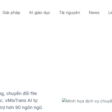
Giải pháp
AI giáo dục
Tài nguyên
News
L
g, chuyển đổi file
c. vMixTrans AI tự
trợ hơn 90 ngôn ngữ.