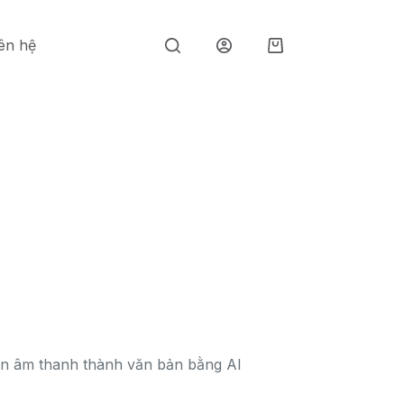
iên hệ
Giỏ
hàng