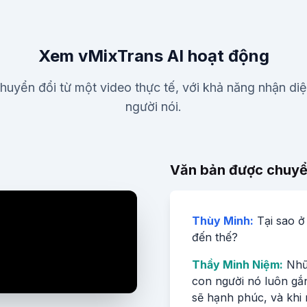
Xem vMixTrans AI hoạt động
huyển đổi từ một video thực tế, với khả năng nhận di
người nói.
Văn bản được chuyể
Thùy Minh:
Tại sao ở
đến thế?
Thầy Minh Niệm:
Nhữn
con người nó luôn gắn
sẽ hạnh phúc, và khi 