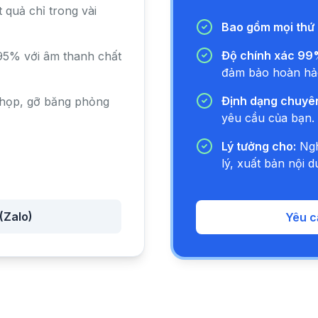
trình đặc biệt cùng vớ
quả chỉ trong vài
sự đồng hành của Th
Bao gồm mọi thứ 
hỏi Thầy. Tại sao ở 
đến thế. Hay là từ xư
Độ chính xác 99
5% với âm thanh chất
quan trọng?
đảm bảo hoàn hả
Thầy Minh Niệm:
Nhữn
Định dạng chuyên
họp, gỡ băng phỏng
con người nó luôn gắn
yêu cầu của bạn.
sẽ hạnh phúc. Và khi 
Lý tưởng cho:
Ngh
cái giai đoạn này đó.
lý, xuất bản nội d
mất đi.
(Zalo)
Yêu c