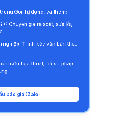
i Thầy Minh Điệm và Vietcetra. Tất nhiên là với
ứ Minh tên là Được Mất. Thứ Minh cũng muốn
trong Gói Tự động, và thêm:
thời điểm này chuyện được và mất? Quan trọng
a đến nay nó vẫn luôn là cái chuyện vô cùng
%+:
Chuyên gia rà soát, sửa lỗi,
o.
g cái hạnh phúc hay là những cái khổ đau
 nghiệp:
Trình bày văn bản theo
 liền với được với mất. Khi mình được thì mình
mình mất thì mình sẽ đau khổ. Nhưng có lẽ ở
iên cứu học thuật, hồ sơ pháp
 Người ta dễ dàng được hơn. Và cũng dễ dàng
ung.
ầu báo giá (Zalo)