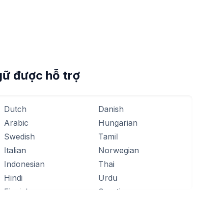
ữ được hỗ trợ
Dutch
Danish
Arabic
Hungarian
Swedish
Tamil
Italian
Norwegian
Indonesian
Thai
Hindi
Urdu
Finnish
Croatian
Hebrew
Bulgarian
Ukrainian
Lithuanian