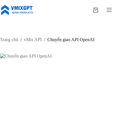
Chuyển
đến
Giỏ
phần
hàng
nội
dung
Trang chủ
/
vMix API
/
Chuyển giao API OpenAI